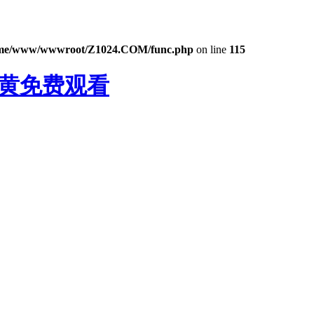
me/www/wwwroot/Z1024.COM/func.php
on line
115
频黄免费观看