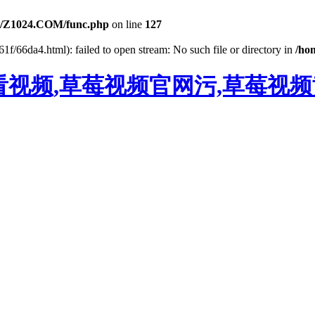
/Z1024.COM/func.php
on line
127
61f/66da4.html): failed to open stream: No such file or directory in
/ho
看视频,草莓视频官网污,草莓视