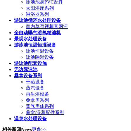
泳池池身PVC配件
太阳浴床系列
淋浴器系列
游泳池循环水处理设备
室内草莓视频官网污
全自动曝气溶氧精滤机
景观水处理设备
游泳池恒温恒湿设备
泳池恒温设备
泳池除湿设备
游泳池配套设施
无边际泳池
桑拿设备系列
干蒸设备
蒸汽设备
再生浴设备
桑拿房系列
蒸气房体系列
桑拿/湿蒸配件系列
温泉水处理设备
相关新闻
News
更多>>