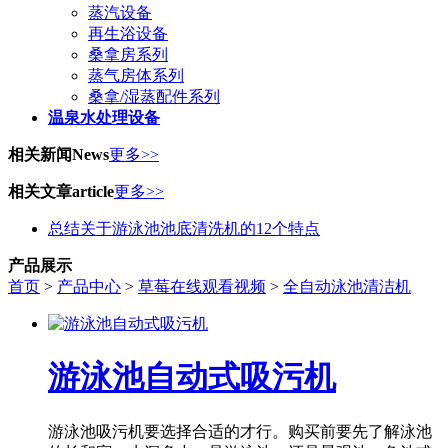
蒸汽设备
再生浴设备
桑拿房系列
蒸气房体系列
桑拿/湿蒸配件系列
温泉水处理设备
相关新闻
News
更多>>
相关文章
article
更多>>
总结关于游泳池池底清洗机的12个特点
产品展示
首页
>
产品中心
>
草莓在线观看视频
>
全自动泳池清洁机
游泳池自动式吸污机
游泳池吸污机要选择合适的才行。购买前要先了解泳池