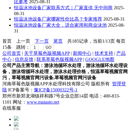
比参考
2025-08-31
恒温泳池设备厂家联系方式｜厂家直供 无中间商
2025-
08-31
恒温泳池设备厂家哪家性价比高？专家推荐
2025-08-31
恒温泳池设备厂家大全，适合家用和商业泳池
2025-08-
31
首页
上一页
下一页
尾页
共185记录，当前1/13页 每页
15条 跳转：
GO
公司首页
|
关于草莓色版视频APP
|
新闻中心
|
技术支持
|
产品
中心
|
信息反馈
|
联系草莓色版视频APP
|
GOOGLE地图
公司产品主营导航：游泳池循环水处理，游泳池循环水处理设
备，游泳馆循环水处理，游泳水处理价格，恒温草莓视频官网
污，草莓视频官网污设备,草莓视频官网污设备
河南草莓色版视频APP水处理科技有限公司 版权所有
管理登
陆
ICP备案号：
豫ICP备15000322号-1
郑州市新郑龙湖镇祥和路7号企业总部14层 电话：400-833-
1101 网址：
www.maiauto.net
在线客服